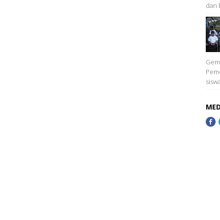
dan b
Gema
Peme
siswa
MED