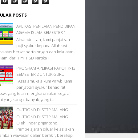
ULAR POSTS
APLIKASI PENILAIAN PENDIDIKAN
AGAMA ISLAM SEMESTER 1
Alhamdulillah, kami panjatkan
puji syukur kepada Allah.swt
na atas berkat pertolongan dan kekuatan-
Kami dari Tim IT SD Kartika I...
PROGRAM APLIKASI RAPOT K-13
SEMESTER 2 UNTUK GURU
Assalamukalaikum wr wb Kami
panjatkan syukur kehadirat
h.swt yang telah mengkaruniakan segala
t yang sangat banyak, yang t...
OUTBOND DI STTP MALANG
OUTBOND DI STTP MALANG
Oleh : noer prijantono
Pembelajaran diluar kelas, akan
mbah wawasan dalam berfikir, bersikap