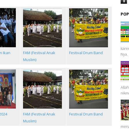
POP
kare
n Ikan
FAM (Festival Anak
Festival Drum Band
Nya. 
Muslim)
Alla
nikma
2024
FAM (Festival Anak
Festival Drum Band
Muslim)
mena