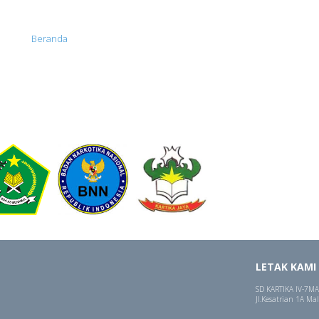
Beranda
LETAK KAMI
SD KARTIKA IV-7
MA
Jl.Kesatrian 1A Ma