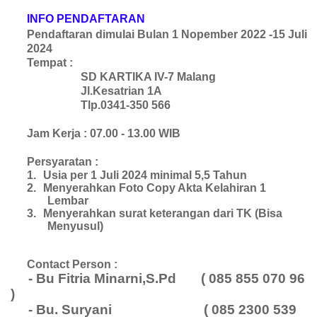
INFO PENDAFTARAN
Pendaftaran dimulai Bulan 1 Nopember 2022 -15 Juli
2024
Tempat :
SD KARTIKA IV-7 Malang
Jl.Kesatrian 1A
Tlp.0341-350 566
Jam Kerja :
07.00 - 13.00 WIB
Persyaratan :
1.
Usia per 1 Juli 2024 minimal 5,5 Tahun
2.
Menyerahkan Foto Copy Akta Kelahiran 1
Lembar
3.
Menyerahkan surat keterangan dari TK (Bisa
Menyusul)
4.
Membayar Formulir Pendaftaran Rp.100.000
Contact Person :
- Bu Fitria Minarni,S.Pd ( 085 855 070 96
)
- Bu. Suryani
( 085 2300 539