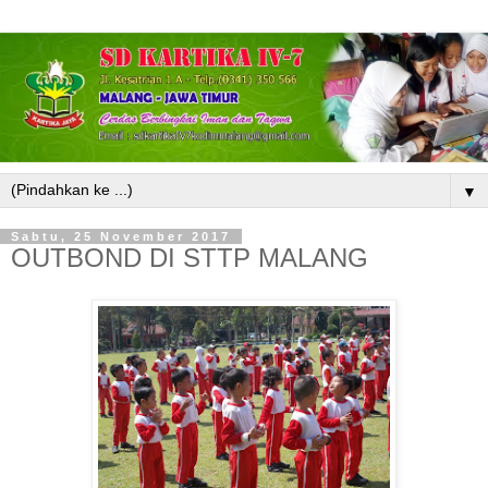
▼
Sabtu, 25 November 2017
OUTBOND DI STTP MALANG