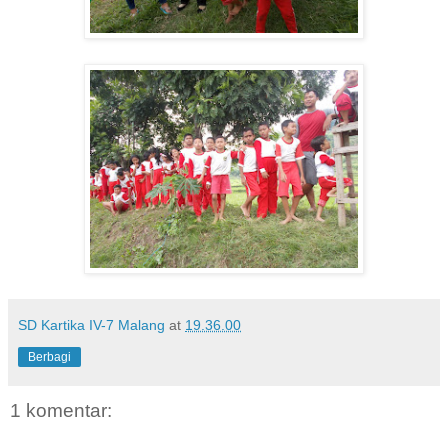
SD Kartika IV-7 Malang
at
19.36.00
Berbagi
1 komentar: