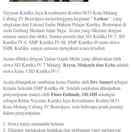
Yayasan Kartika Jaya Koordinator Kodim 0833 Kota Malang
Laskar
Cabang IV Brawijaya menyelenggara kegiatan "
" yang
singkatan dari Literasi Sadar Hukum Pelajar Kartika. Bertempat di
Aula Gedung Skodam Jalan Tugu.
Acara yang dikemas dengan
nuansa santai dan rileks. Semua peserta dari SD Kartika IV-7, SD
Kartika IV-6, SMP Kartika IV-48, SMP Kartika 49 serta siswa
SMK Kartika. sangat antusias mengikuti acara tersebut.
Acara dibuka dengan Tarian Gajah Melin yang dibawakan oleh
Keysa, Makayla dan Echa
siswa SD Kartika IV-7 Malang.
adalah
siswa kelas 3 SD Kartika IV-7.
Drs Sanuri
Acara dilanjutkan sambutan ketua Panitia oleh
sebagai
Kepala Sekolah SMP Kartika 48. Setelah sambutan dilanjutkan
Fines Fatimah, SH.MH
penyampaian materi oleh
sekaligus
sebagai Ketua Yayasan
Kartika J
aya Koordinator Kodim 0833
Kota Malang Cabang IV Brawijaya. Ada beberapa point penting
dalam penyampaian.
1. Siswa harus mematuhi hukum.
2. Dilarang melakukan tindakan dan perbuatan yang melanggar