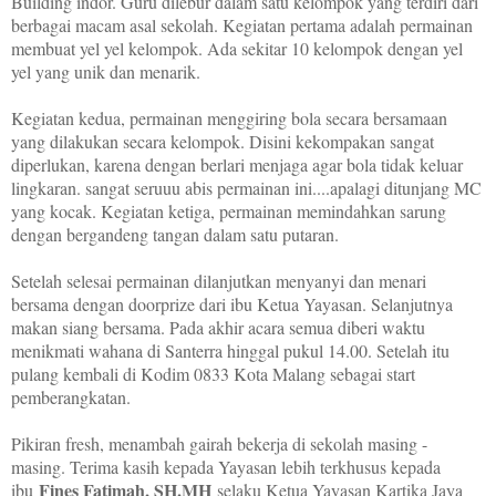
Building indor. Guru dilebur dalam satu kelompok yang terdiri dari
berbagai macam asal sekolah. Kegiatan pertama adalah permainan
membuat yel yel kelompok. Ada sekitar 10 kelompok dengan yel
yel yang unik dan menarik.
Kegiatan kedua, permainan menggiring bola secara bersamaan
yang dilakukan secara kelompok. Disini kekompakan sangat
diperlukan, karena dengan berlari menjaga agar bola tidak keluar
lingkaran. sangat seruuu abis permainan ini....apalagi ditunjang MC
yang kocak. Kegiatan ketiga, permainan memindahkan sarung
dengan bergandeng tangan dalam satu putaran.
Setelah selesai permainan dilanjutkan menyanyi dan menari
bersama dengan doorprize dari ibu Ketua Yayasan. Selanjutnya
makan siang bersama. Pada akhir acara semua diberi waktu
menikmati wahana di Santerra hinggal pukul 14.00. Setelah itu
pulang kembali di Kodim 0833 Kota Malang sebagai start
pemberangkatan.
Pikiran fresh, menambah gairah bekerja di sekolah masing -
masing. Terima kasih kepada Yayasan lebih terkhusus kepada
Fines Fatimah, SH.MH
ibu
selaku Ketua Yayasan Kartika Jaya